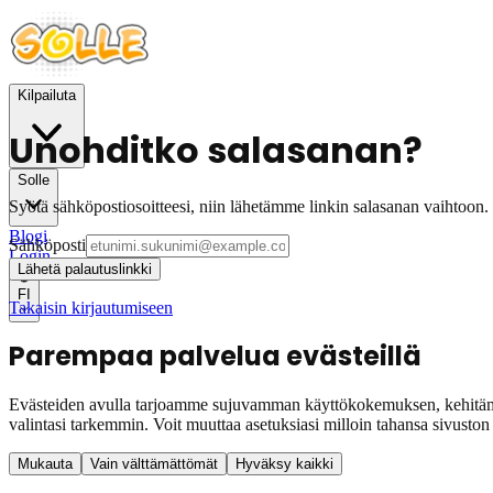
Kilpailuta
Unohditko salasanan?
Solle
Syötä sähköpostiosoitteesi, niin lähetämme linkin salasanan vaihtoon.
Blogi
Sähköposti
Login
Lähetä palautuslinkki
FI
Takaisin kirjautumiseen
Parempaa palvelua evästeillä
Evästeiden avulla tarjoamme sujuvamman käyttökokemuksen, kehitämm
valintasi tarkemmin. Voit muuttaa asetuksiasi milloin tahansa sivuston 
Mukauta
Vain välttämättömät
Hyväksy kaikki